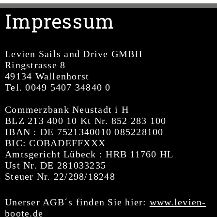
Impressum
Levien Sails and Drive GMBH
Ringstrasse 8
49134 Wallenhorst
Tel. 0049 5407 34840 0
Commerzbank Neustadt i H
BLZ 213 400 10 Kt Nr. 852 283 100
IBAN : DE 7521340010 085228100
BIC: COBADEFFXXX
Amtsgericht Lübeck : HRB 11760 HL
Ust Nr. DE 281033235
Steuer Nr. 22/298/18248
Unerser AGB´s finden Sie hier:
www.levien-
boote.de