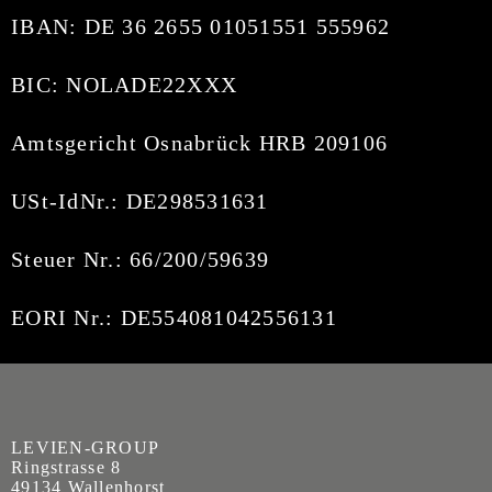
IBAN: DE 36 2655 01051551 555962
BIC: NOLADE22XXX
Amtsgericht Osnabrück HRB 209106
USt-IdNr.: DE298531631
Steuer Nr.: 66/200/59639
EORI Nr.: DE554081042556131
LEVIEN-GROUP
Ringstrasse 8
49134 Wallenhorst